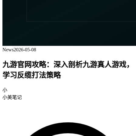
News
2026-05-08
九游官网攻略：深入剖析九游真人游戏，
学习反缆打法策略
小
小美笔记