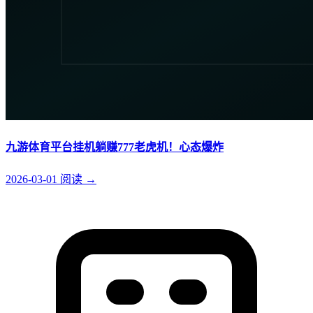
九游体育平台挂机躺赚777老虎机！心态爆炸
2026-03-01
阅读
→