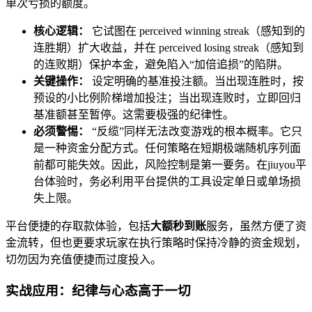
单次亏损的额度。
核心逻辑：
它试图在 perceived winning streak（感知到的
连胜期）扩大收益，并在 perceived losing streak（感知到
的连败期）保护本金，避免陷入“加倍追损”的陷阱。
关键操作：
设定明确的基准投注额。当出现连胜时，按
预设的小比例阶梯增加投注；当出现连败时，立即回归
基准额甚至暂停。这需要极强的纪律性。
必须警惕：
“反缆”同样无法改变游戏的根本概率。它只
是一种资金分配方式。任何策略在短期极端随机序列面
前都可能失效。因此，风险控制是第一要务。在jiuyou平
台体验时，务必利用平台提供的工具设定单日或单场损
失上限。
平台便捷的存取款体验，包括
大额秒到账
服务，虽然方便了资
金流转，但也更要求玩家在执行策略时保持冷静的资金规划，
切勿因为充值便捷而过度投入。
实战应用：纪律与心态高于一切