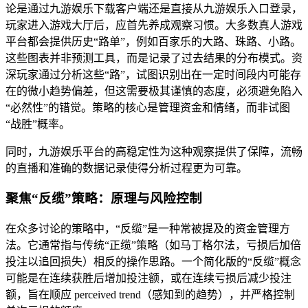
论是通过九游娱乐下载客户端还是直接从九游娱乐入口登录，
玩家进入游戏大厅后，应首先养成观察习惯。大多数真人游戏
平台都会提供历史“路单”，例如百家乐的大路、珠路、小路。
这些图表并非预测工具，而是记录了过去结果的分布模式。资
深玩家通过分析这些“路”，试图识别出在一定时间段内可能存
在的微小趋势偏差，但这需要极其谨慎的态度，必须避免陷入
“必然性”的错觉。策略的核心是管理资金和情绪，而非试图
“战胜”概率。
同时，九游娱乐平台的高稳定性为这种观察提供了保障，流畅
的直播和准确的数据记录使得分析过程更为可靠。
聚焦“反缆”策略：原理与风险控制
在众多讨论的策略中，“反缆”是一种常被提及的资金管理方
法。它通常指与传统“正缆”策略（如马丁格尔法，亏损后加倍
投注以追回损失）相反的操作思路。一个简化版的“反缆”概念
可能是在连续获胜后增加投注额，或在连续亏损后减少投注
额，旨在顺应 perceived trend（感知到的趋势），并严格控制