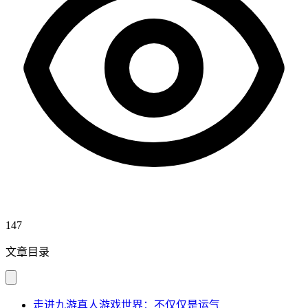
147
文章目录
走进九游真人游戏世界：不仅仅是运气