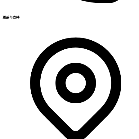
联系与支持