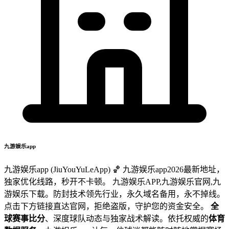
九游娱乐app
九游娱乐app (JiuYouYuLeApp) 🏀 九游娱乐app2026最新地址，
独家优化线路，秒开不卡顿。 九游娱乐APP,九游娱乐官网,九
游娱乐下载。防封技术领先行业，永久域名备用，永不掉线。
点击下方链接直达官网，拒绝盗版，守护您的资金安全。
全
球赛事比分
、深度球队动态与独家战术解读。依托权威的
体育