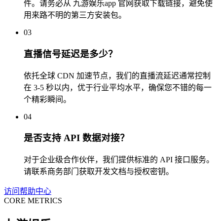
件。请务必从 九游娱乐app 官网获取下载链接，避免使
用来路不明的第三方安装包。
03
直播信号延迟是多少？
依托全球 CDN 加速节点，我们的直播流延迟通常控制
在 3-5 秒以内，优于行业平均水平，确保您不错的每一
个精彩瞬间。
04
是否支持 API 数据对接？
对于企业级合作伙伴，我们提供标准的 API 接口服务。
请联系商务部门获取开发文档与授权密钥。
访问帮助中心
CORE METRICS