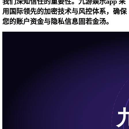
我们深知信任的重要性。
九游娱乐app
采
用国际领先的加密技术与风控体系，确保
您的账户资金与隐私信息固若金汤。