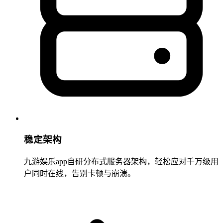
稳定架构
九游娱乐app自研分布式服务器架构，轻松应对千万级用
户同时在线，告别卡顿与崩溃。