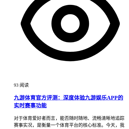
93 阅读
九游体育官方评测：深度体验九游娱乐APP的
实时赛事功能
对于体育爱好者而言，能否随时随地、流畅清晰地追踪
赛事实况，是衡量一个体育平台的核心标准。今天，我