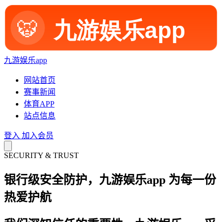
九游娱乐app
网站首页
赛事新闻
体育APP
站点信息
登入
加入会员
SECURITY & TRUST
银行级安全防护，九游娱乐app 为每一份
热爱护航