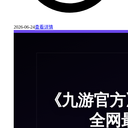
2026-06-24
查看详情