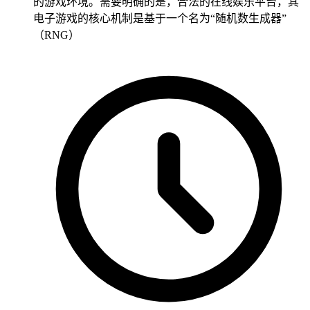
的游戏环境。需要明确的是，合法的在线娱乐平台，其
电子游戏的核心机制是基于一个名为“随机数生成器”
（RNG）