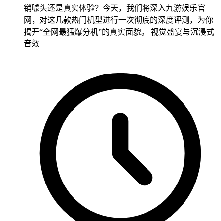
销噱头还是真实体验？今天，我们将深入九游娱乐官
网，对这几款热门机型进行一次彻底的深度评测，为你
揭开“全网最猛爆分机”的真实面貌。 视觉盛宴与沉浸式
音效