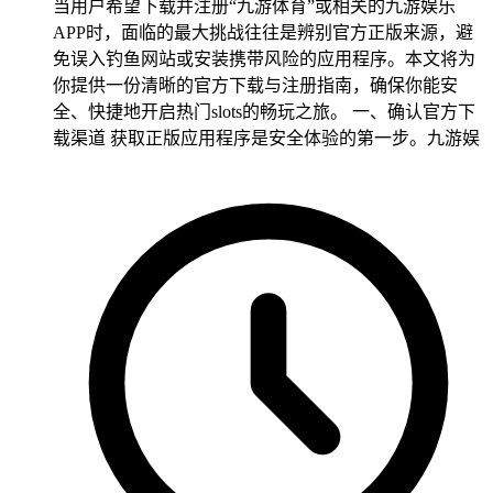
当用户希望下载并注册“九游体育”或相关的九游娱乐
APP时，面临的最大挑战往往是辨别官方正版来源，避
免误入钓鱼网站或安装携带风险的应用程序。本文将为
你提供一份清晰的官方下载与注册指南，确保你能安
全、快捷地开启热门slots的畅玩之旅。 一、确认官方下
载渠道 获取正版应用程序是安全体验的第一步。九游娱