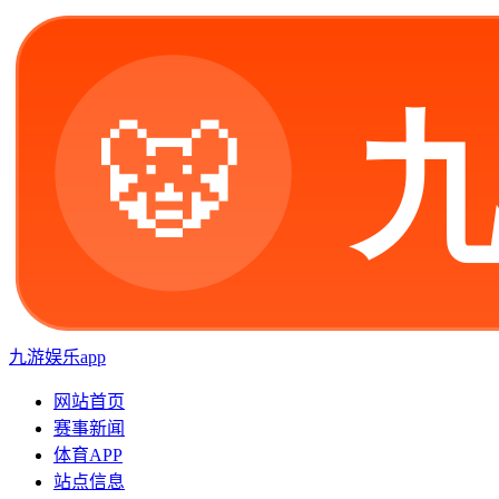
九游娱乐app
网站首页
赛事新闻
体育APP
站点信息