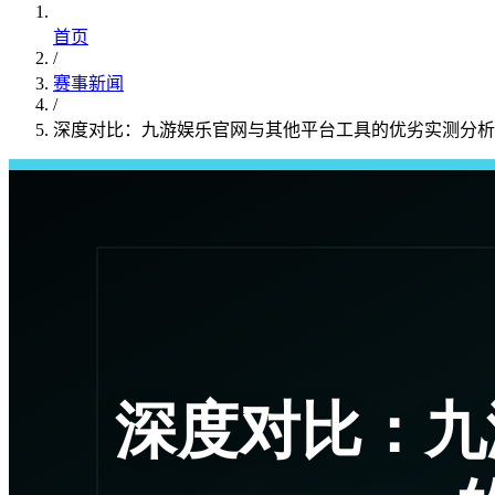
首页
/
赛事新闻
/
深度对比：九游娱乐官网与其他平台工具的优劣实测分析